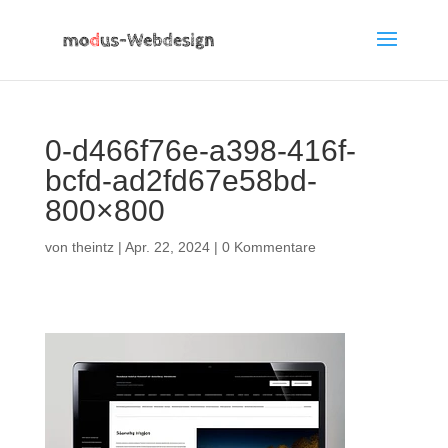
0-d466f76e-a398-416f-
bcfd-ad2fd67e58bd-
800×800
von
theintz
|
Apr. 22, 2024
|
0 Kommentare