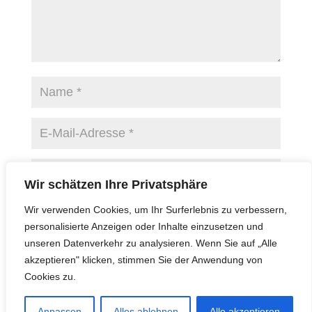
Wir schätzen Ihre Privatsphäre
Name, E-Mail-Adresse und Website in diesem
Wir verwenden Cookies, um Ihr Surferlebnis zu verbessern,
Browser für meinen nächsten Kommentar speichern.
personalisierte Anzeigen oder Inhalte einzusetzen und
unseren Datenverkehr zu analysieren. Wenn Sie auf „Alle
akzeptieren" klicken, stimmen Sie der Anwendung von
Cookies zu.
A
l
Anpassen
Alles ablehnen
Alle akzeptieren