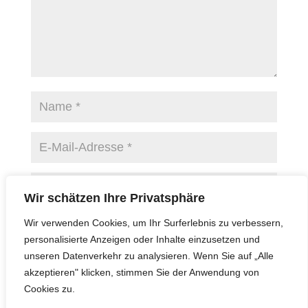
Wir schätzen Ihre Privatsphäre
Name, E-Mail-Adresse und Website in diesem
Wir verwenden Cookies, um Ihr Surferlebnis zu verbessern,
Browser für meinen nächsten Kommentar speichern.
personalisierte Anzeigen oder Inhalte einzusetzen und
unseren Datenverkehr zu analysieren. Wenn Sie auf „Alle
akzeptieren" klicken, stimmen Sie der Anwendung von
Cookies zu.
A